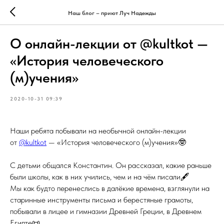
Наш блог – приют Луч Надежды
О онлайн-лекции от @kultkot —
«История человеческого
(м)учения»
2020-10-31 09:39
Наши ребята побывали на необычной онлайн-лекции
от
@kultkot
— «История человеческого (м)учения»🤓
⠀
С детьми общался Константин. Он рассказал, какие раньше
были школы, как в них учились, чем и на чём писали🖋
Мы как будто перенеслись в далёкие времена, взглянули на
старинные инструменты письма и берестяные грамоты,
побывали в лицее и гимназии Древней Греции, в Древнем
Египте📜