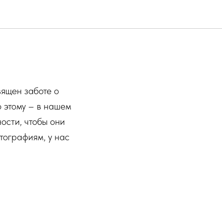
вящен заботе о
о этому – в нашем
ости, чтобы они
тографиям, у нас