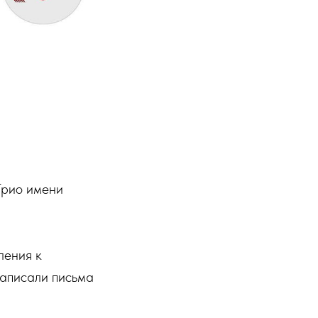
Трио имени
ления к
написали письма