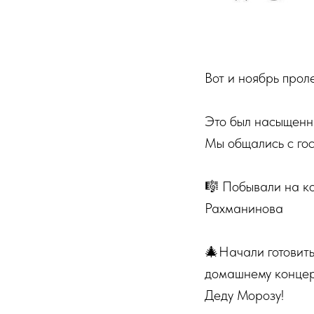
Вот и ноябрь прол
⠀
Это был насыщенны
Мы общались с го
⠀
🎼 Побывали на к
Рахманинова
⠀
🎄Начали готовить
домашнему концер
Деду Морозу!