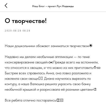
Наш блог – приют Луч Надежды
О творчестве!
2020-08-28 08:28
Наши дошкольники обожают заниматься творчеством🌟
⠀
Недавно мы делали необычные аппликации — по теме
«консервирование овощей»✂️Прежде всего мы вспомнили,
что относится к овощам, и что можно из них приготовить🍅🥒
Быстрее всех справилась Анна, она ловко разложила и
наклеила свои овощи👍🏻 Диана научилась вырезать по
контуру, а наша Валюшка решила украсить свою банку
необычной крышкой и разрисовала её разными цветами🎨
⠀
Все ребята отлично постарались👏🏻