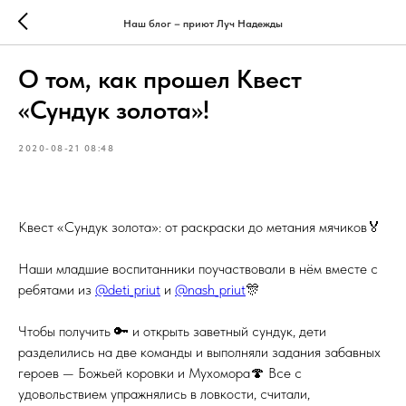
Наш блог – приют Луч Надежды
О том, как прошел Квест
«Сундук золота»!
2020-08-21 08:48
Квест «Сундук золота»: от раскраски до метания мячиков🏅
Наши младшие воспитанники поучаствовали в нём вместе с
ребятами из
@deti_priut
и
@nash_priut
🎊
Чтобы получить 🔑 и открыть заветный сундук, дети
разделились на две команды и выполняли задания забавных
героев — Божьей коровки и Мухомора🍄 Все с
удовольствием упражнялись в ловкости, считали,