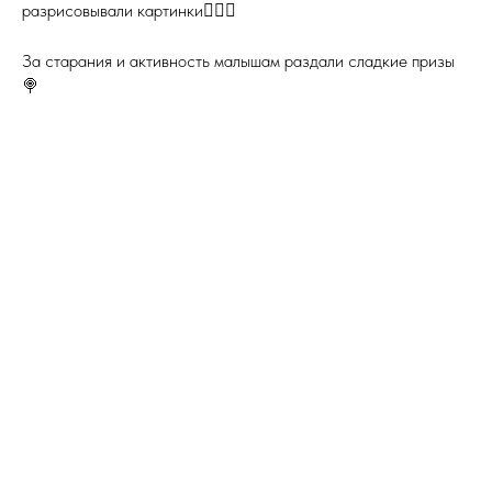
разрисовывали картинки🙋🏼‍♀️
За старания и активность малышам раздали сладкие призы
🍭