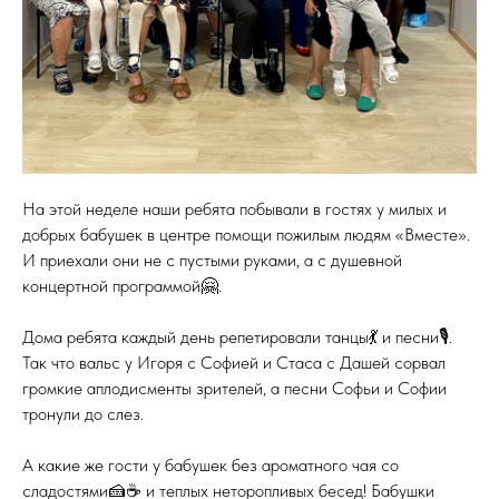
На этой неделе наши ребята побывали в гостях у милых и
добрых бабушек в центре помощи пожилым людям «Вместе».
И приехали они не с пустыми руками, а с душевной
концертной программой🤗.
⠀
Дома ребята каждый день репетировали танцы💃 и песни🎙.
Так что вальс у Игоря с Софией и Стаса с Дашей сорвал
громкие аплодисменты зрителей, а песни Софьи и Софии
тронули до слез.
⠀
А какие же гости у бабушек без ароматного чая со
сладостями🍰☕ и теплых неторопливых бесед! Бабушки